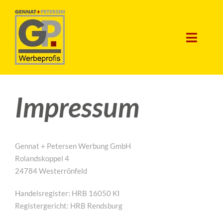
Zum
Inhalt
springen
Toggl
Navig
START
Impressum
LEISTUNG
ÜBER UNS
Gennat + Petersen Werbung GmbH
NEWS
Rolandskoppel 4
24784 Westerrönfeld
KONTAKT
Handelsregister: HRB 16050 KI
Registergericht: HRB Rendsburg
GW-MOTO